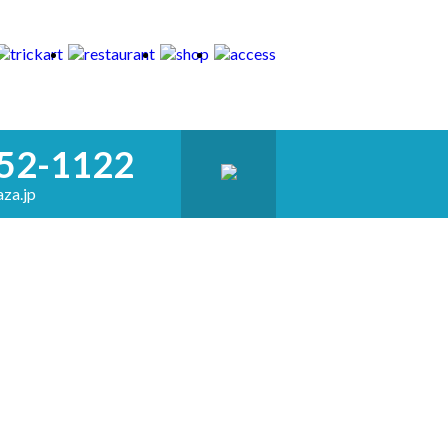
52-1122
za.jp